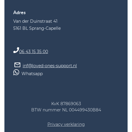
Adres
Van der Duinstraat 41
5161 BL Sprang-Capelle
06 43 15 35 00
inf@loved-ones-support.nl
Whatsapp
KvK 87869063
BTW nummer NL 004499430B84
Privacy verklaring