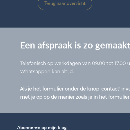
Terug naar overzicht
Een afspraak is zo gemaak
Telefonisch op werkdagen van 09.00 tot 17.00 u
Whatsappen kan altijd.
Als je het formulier onder de knop
'contact'
inv
met je op op de manier zoals je in het formulier
Abonneren op mijn blog