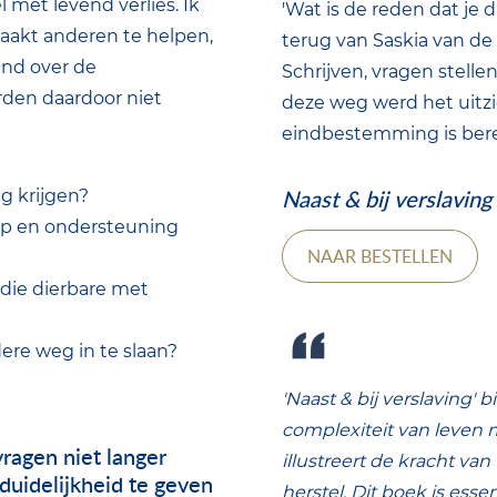
l met levend verlies. Ik
'Wat is de reden dat je di
aakt anderen te helpen,
terug van Saskia van de
end over de
Schrijven, vragen stell
orden daardoor niet
deze weg werd het uitzi
eindbestemming is ber
Naast & bij verslaving
g krijgen?
lp en ondersteuning
NAAR BESTELLEN
die dierbare met
re weg in te slaan?
'Naast & bij verslaving'
complexiteit van leven m
ragen niet langer
illustreert de kracht va
duidelijkheid te geven
herstel.
Dit boek is essen