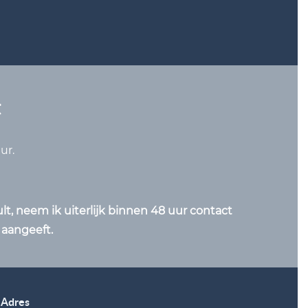
t
ur.
ult, neem ik uiterlijk binnen 48 uur contact
 aangeeft.
Adres