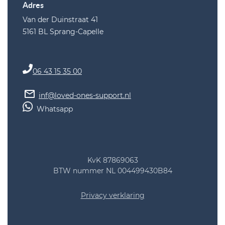
Adres
Van der Duinstraat 41
5161 BL Sprang-Capelle
06 43 15 35 00
inf@loved-ones-support.nl
Whatsapp
KvK 87869063
BTW nummer NL 004499430B84
Privacy verklaring