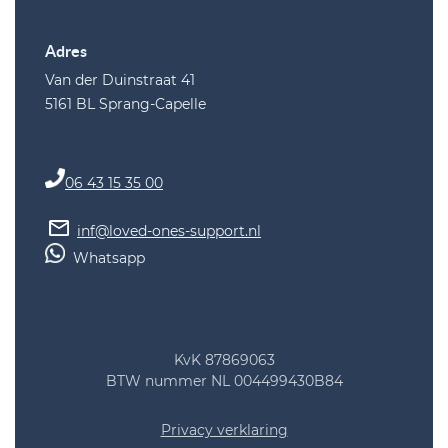
Adres
Van der Duinstraat 41
5161 BL Sprang-Capelle
06 43 15 35 00
inf@loved-ones-support.nl
Whatsapp
KvK 87869063
BTW nummer NL 004499430B84
Privacy verklaring