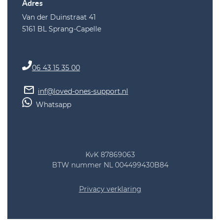
Adres
Van der Duinstraat 41
5161 BL Sprang-Capelle
06 43 15 35 00
inf@loved-ones-support.nl
Whatsapp
KvK 87869063
BTW nummer NL 004499430B84
Privacy verklaring